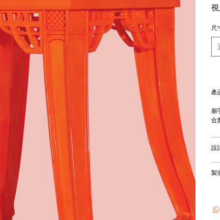
視
尺
產
廟
合
設
製