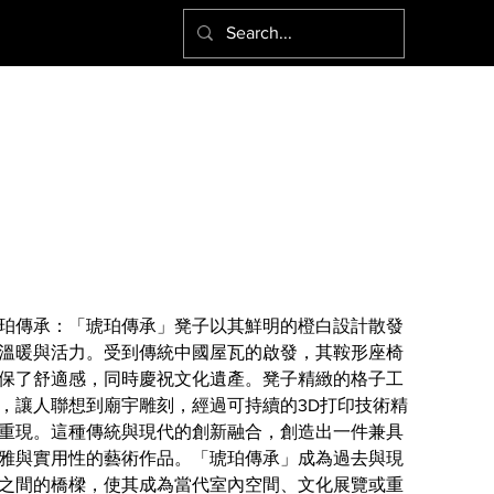
琥珀傳承
珀傳承：「琥珀傳承」凳子以其鮮明的橙白設計散發
溫暖與活力。受到傳統中國屋瓦的啟發，其鞍形座椅
保了舒適感，同時慶祝文化遺產。凳子精緻的格子工
，讓人聯想到廟宇雕刻，經過可持續的3D打印技術精
重現。這種傳統與現代的創新融合，創造出一件兼具
雅與實用性的藝術作品。「琥珀傳承」成為過去與現
之間的橋樑，使其成為當代室內空間、文化展覽或重