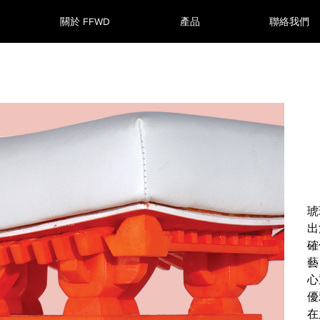
關於 FFWD
產品
聯絡我們
琥
出
確
藝
心
優
在