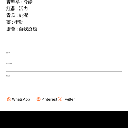
香蜂草 : 冷靜
紅蔘 : 活力
青瓜 : 純潔
薑 : 衝動
蘆薈 : 自我療癒
設計師
李永銓先生
製造商
WhatsApp
Pinterest
Twitter