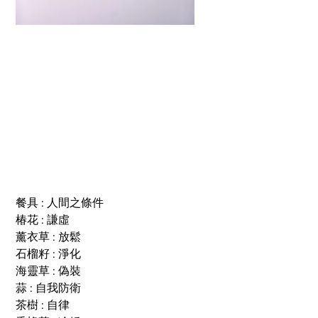
人間之條件
餐具 : 人間之條件
椿花 : 謙虛
薰衣草 : 放鬆
石榴籽 : 淨化
海靈草 : 偽裝
蒜 : 自我防衛
茶樹 : 自律