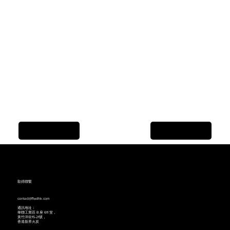
Previous Item
Next Item
取得聯繫
contact@ffwdhk.com
通訊地址：
華聯工業區 B 座 611 室，
黃竹洋街15-21號，
香港新界火炭