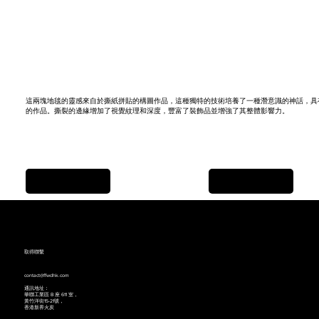
這兩塊地毯的靈感來自於撕紙拼貼的構圖作品，這種獨特的技術培養了一種潛意識的神話，具
的作品。撕裂的邊緣增加了視覺紋理和深度，豐富了裝飾品並增強了其整體影響力。
Previous Item
Next Item
取得聯繫
contact@ffwdhk.com
通訊地址：
華聯工業區 B 座 611 室，
黃竹洋街15-21號，
香港新界火炭