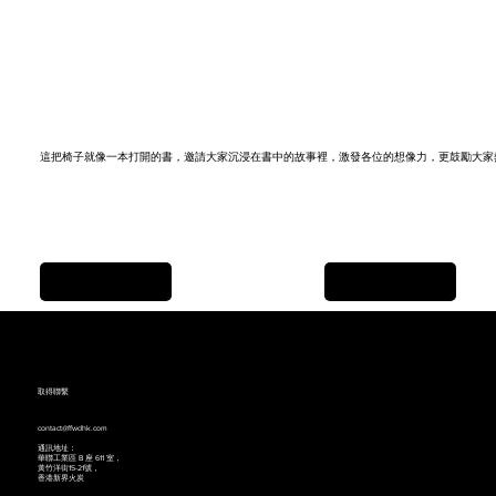
這把椅子就像一本打開的書，邀請大家沉浸在書中的故事裡，激發各位的想像力，更鼓勵大家
Previous Item
Next Item
取得聯繫
contact@ffwdhk.com
通訊地址：
華聯工業區 B 座 611 室，
黃竹洋街15-21號，
香港新界火炭