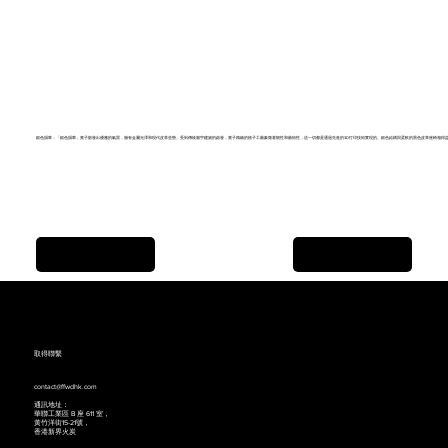
銀色韻華：「銀色韻華」凳子散發出優雅的氣質，擁有金屬光澤和現代皮革坐墊。受到傳統廟宇建築的啟發，凳子精緻的格子工藝象徵著韌性和藝術性，這一切都是通過先進的3D打印技術實現的。銀色結構與柔軟的黑色皮革座椅相得
Previous Item
Next Item
取得聯繫
contact@ffwdhk.com
通訊地址：
華聯工業區 B 座 611 室，
黃竹洋街15-21號，
香港新界火炭