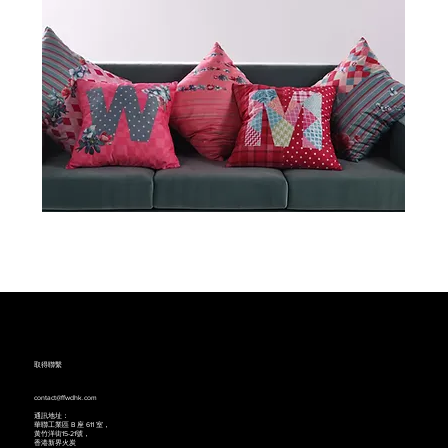
墊子
取得聯繫
contact@ffwdhk.com
通訊地址：
華聯工業區 B 座 611 室，
黃竹洋街15-21號，
香港新界火炭